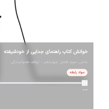
خوانش کتاب راهنمای جدایی از خودشیفته
بخش سوم: فصل چهاردهم – توقف هموابستگی
سواد رابطه
0:00