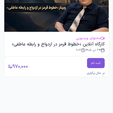
محتوای ویدیویی
کارگاه آنلاین «خطوط قرمز در ازدواج و رابطه عاطفی»
24 تیر 1405
9-12
ثبت نام
970,000
در حال برگزاری