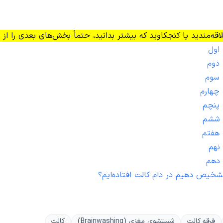
اقه‌مندید یا کنجکاوید که بیشتر بدانید، حتماً بخش‌های بعدی را از
اول
 دوم
 سوم
چهارم
 پنچم
 ششم
 هفتم
نهم
 دهم
شخیص دهیم در دام کالت افتاده‌ایم؟
فرقه کالت
شستشوی مغزی (Brainwashing)
کالت