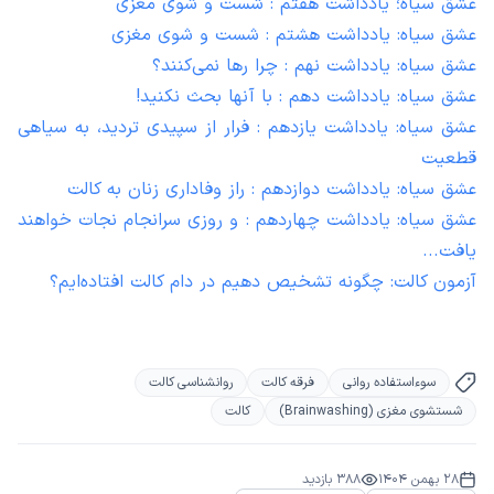
عشق سیاه؛ یادداشت هفتم : شست و شوی مغزی
عشق سیاه: یادداشت هشتم : شست و شوی مغزی
عشق سیاه: یادداشت نهم : چرا رها نمی‌کنند؟
عشق سیاه: یادداشت دهم : با آنها بحث نکنید!
عشق سیاه: یادداشت یازدهم : فرار از سپیدی تردید، به سیاهی
قطعیت
عشق سیاه: یادداشت دوازدهم : راز وفاداری زنان به کالت
عشق سیاه: یادداشت چهاردهم : و روزی سرانجام نجات خواهند
یافت...
آزمون کالت: چگونه تشخیص دهیم در دام کالت افتاده‌ایم؟
سوءاستفاده روانی
فرقه کالت
روانشناسی کالت
شستشوی مغزی (Brainwashing)
کالت
28 بهمن 1404
388
بازدید